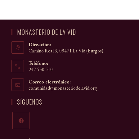
MONASTERIO DE LA VID
Dirección:
Camino Real 3, 09471 La Vid (Burgos)
Teléfono:
947 530 510
Correo electrónico:
comunidad@monasteriodelavid.org
Se
abre
en
SÍGUENOS
tu
aplicación
Se