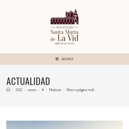
Ir
al
contenido
MENÚ
ACTUALIDAD
>
2022
>
enero
>
8
>
Noticias
>
Nueva página web