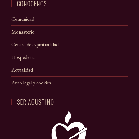
abre
CONÓCENOS
en
una
Comunidad
nueva
Monasterio
pestaña
Centro de espiritualidad
Hospedería
Actualidad
Aviso legal y cookies
SER AGUSTINO