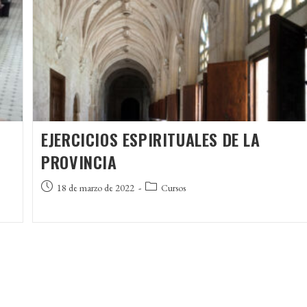
S
EJERCICIOS ESPIRITUALES DE LA
PROVINCIA
Publicación
Categoría
18 de marzo de 2022
Cursos
de
de
la
la
entrada:
entrada: