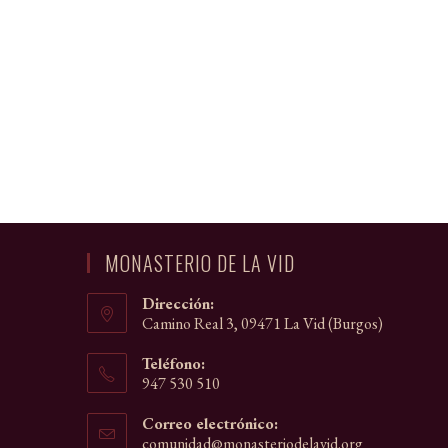
MONASTERIO DE LA VID
Dirección:
Camino Real 3, 09471 La Vid (Burgos)
Teléfono:
947 530 510
Correo electrónico:
comunidad@monasteriodelavid.org
Se